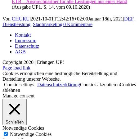
ETB – Ansprechpartner für alle Leistungen aus einer Hand
(Ausgabe UP1, S. 14, vom 09.10.2020)
Von
CHURU
|
2021-10-01T12:42:16+02:00
Januar 18th, 2021
|
DEF
,
Dienstleistung
,
Stadtmarketing
|
0 Kommentare
Kontakt
Impressum
Datenschutz
AGB
Copyright 2020 | Erlangen UP!
Facebook
Instagram
Page load link
Cookies ermöglichen eine bestmögliche Bereitstellung und
Darstellung unserer Webseite.
Cookie settings
Datenschutzerklärung
Cookies akzeptieren
Cookies
ablehnen
Manage consent
Schließen
Notwendige Cookies
Notwendige Cookies