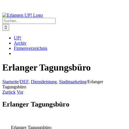
Zum
Inhalt
springen
Suche
nach:
UP!
Archiv
Firmenverzeichnis
Erlanger Tagungsbüro
Startseite
/
DEF
,
Dienstleistung
,
Stadtmarketing
/
Erlanger
Tagungsbüro
Zurück
Vor
Erlanger Tagungsbüro
Erlanger Tagungsbüro