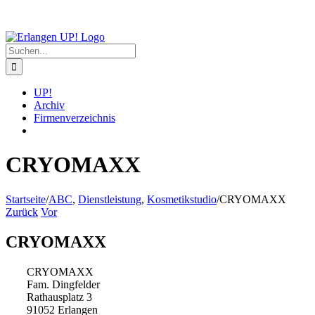
Zum
Inhalt
springen
Suche
nach:
UP!
Archiv
Firmenverzeichnis
CRYOMAXX
Startseite
/
ABC
,
Dienstleistung
,
Kosmetikstudio
/
CRYOMAXX
Zurück
Vor
CRYOMAXX
CRYOMAXX
Fam. Dingfelder
Rathausplatz 3
91052 Erlangen