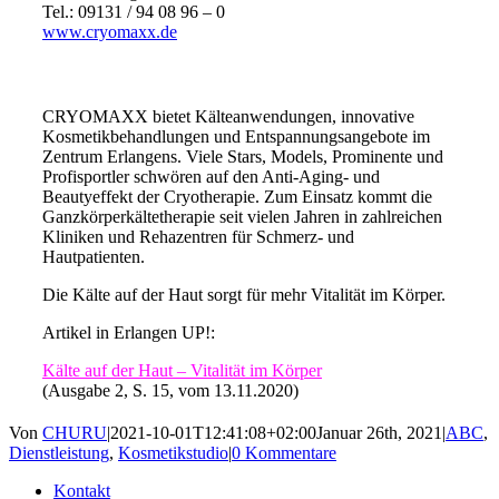
Tel.: 09131 / 94 08 96 – 0
www.cryomaxx.de
CRYOMAXX bietet Kälteanwendungen, innovative
Kosmetikbehandlungen und Entspannungsangebote im
Zentrum Erlangens. Viele Stars, Models, Prominente und
Profisportler schwören auf den Anti-Aging- und
Beautyeffekt der Cryotherapie. Zum Einsatz kommt die
Ganzkörperkältetherapie seit vielen Jahren in zahlreichen
Kliniken und Rehazentren für Schmerz- und
Hautpatienten.
Die Kälte auf der Haut sorgt für mehr Vitalität im Körper.
Artikel in Erlangen UP!:
Kälte auf der Haut – Vitalität im Körper
(Ausgabe 2, S. 15, vom 13.11.2020)
Von
CHURU
|
2021-10-01T12:41:08+02:00
Januar 26th, 2021
|
ABC
,
Dienstleistung
,
Kosmetikstudio
|
0 Kommentare
Kontakt