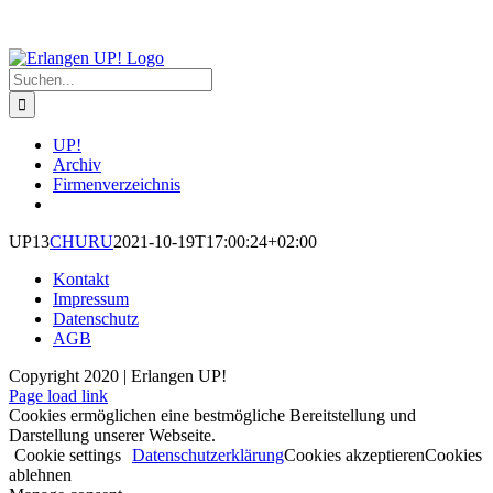
Zum
Inhalt
springen
Suche
nach:
UP!
Archiv
Firmenverzeichnis
UP13
CHURU
2021-10-19T17:00:24+02:00
Kontakt
Impressum
Datenschutz
AGB
Copyright 2020 | Erlangen UP!
Facebook
Instagram
Page load link
Cookies ermöglichen eine bestmögliche Bereitstellung und
Darstellung unserer Webseite.
Cookie settings
Datenschutzerklärung
Cookies akzeptieren
Cookies
ablehnen