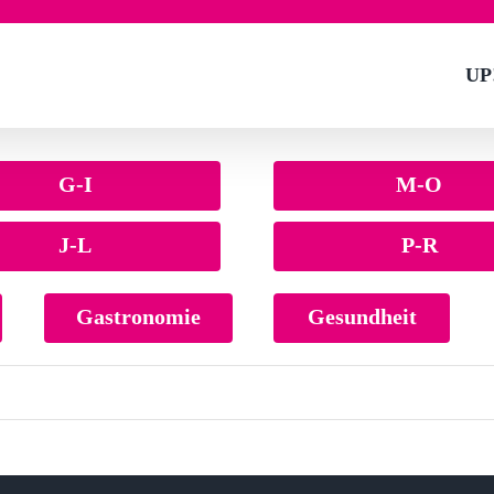
UP
G-I
M-O
J-L
P-R
Gastronomie
Gesundheit