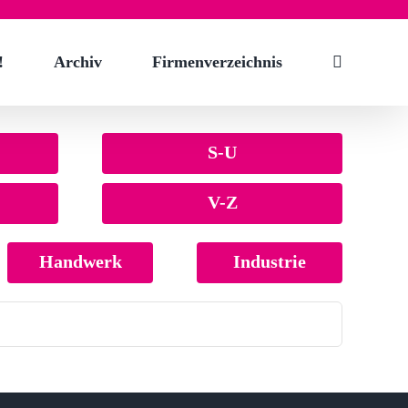
!
Archiv
Firmenverzeichnis
S-U
V-Z
Handwerk
Industrie